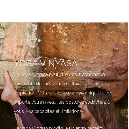
YOGA VINYASA
Le yoga Vinyasa peut être décrit comme un
ensemble de mouvements fluides liés à votre
respiration. Cette pratique est dynamique et peu
importe votre niveau, les postures s’adaptent à
vous, vos capacités et limitations.
Le yoga Vinyasa prodigue un entrainement