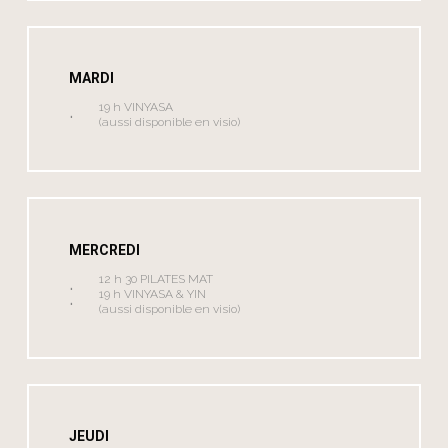
MARDI
19 h VINYASA
(aussi disponible en visio)
MERCREDI
12 h 30 PILATES MAT
19 h VINYASA & YIN
(aussi disponible en visio)
JEUDI