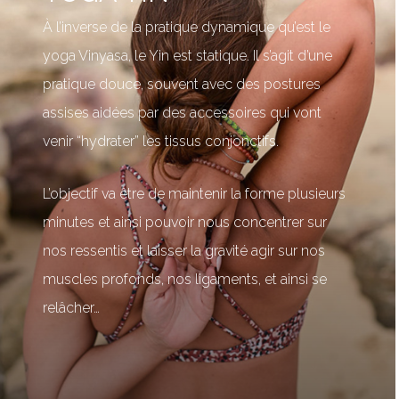
À l’inverse de la pratique dynamique qu’est le
yoga Vinyasa, le Yin est statique. Il s’agit d’une
pratique douce, souvent avec des postures
assises aidées par des accessoires qui vont
venir “hydrater” les tissus conjonctifs.
L’objectif va être de maintenir la forme plusieurs
minutes et ainsi pouvoir nous concentrer sur
nos ressentis et laisser la gravité agir sur nos
muscles profonds, nos ligaments, et ainsi se
relâcher…