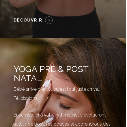
DÉCOUVRIR
YOGA PRÉ & POST
NATAL
Bébé arrive bientôt ou est tout juste arrivé.
Félicitations !
Ensemble et à votre rythme, nous évoluerons
autour de postures douces et apprendrons des