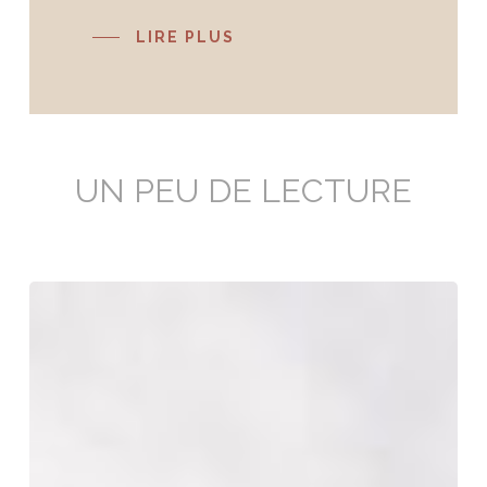
LIRE PLUS
UN PEU DE LECTURE
Quel
yoga
choisir
?