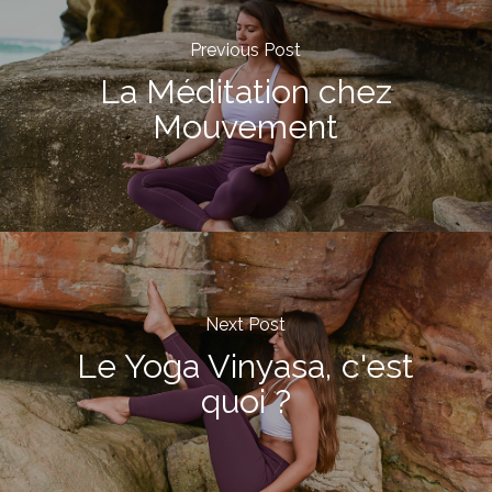
Previous Post
La Méditation chez
Mouvement
Next Post
Le Yoga Vinyasa, c'est
quoi ?