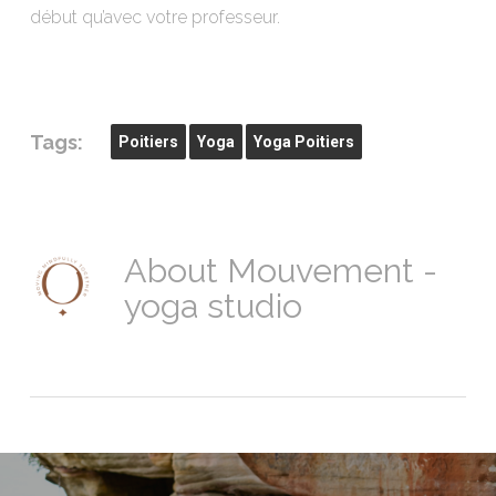
début qu’avec votre professeur.
Tags:
Poitiers
Yoga
Yoga Poitiers
About
Mouvement -
yoga studio