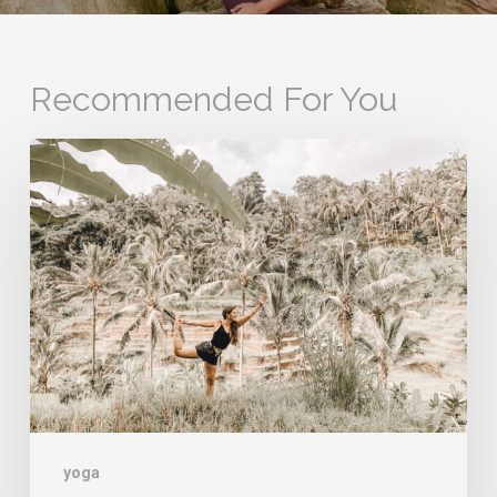
Recommended For You
Quel
yoga
choisir
?
yoga