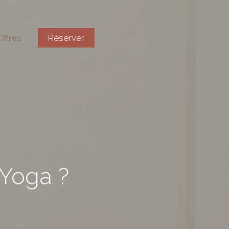
ffres
Réserver
 Yoga ?