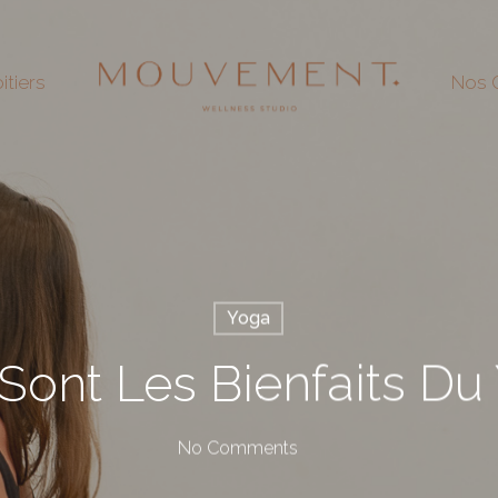
itiers
Nos O
Yoga
Sont Les Bienfaits Du
No Comments