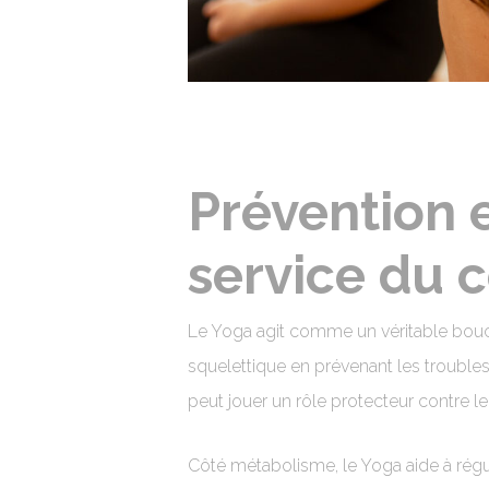
Prévention e
service du 
Le Yoga agit comme un véritable boucli
squelettique en prévenant les troubles
peut jouer un rôle protecteur contre le d
Côté métabolisme, le Yoga aide à régul