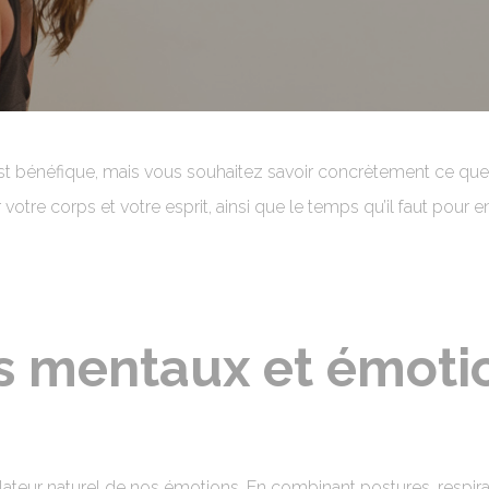
t bénéfique, mais vous souhaitez savoir concrètement ce que 
otre corps et votre esprit, ainsi que le temps qu’il faut pour en 
ts mentaux et émoti
teur naturel de nos émotions. En combinant postures, respirati