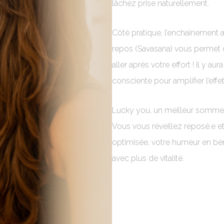
lâchez prise naturellement.
Côté pratique, l’enchainement a
repos (Savasana) vous permet d
aller après votre effort ! Il y a
consciente pour amplifier l’effet
Lucky you, un meilleur sommei
Vous vous réveillez reposé.e et
optimisée, votre humeur en bén
avec plus de vitalité.