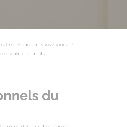
cette pratique peut vous apporter ?
ressentir les bienfaits.
onnels du
on et méditation, cette discipline