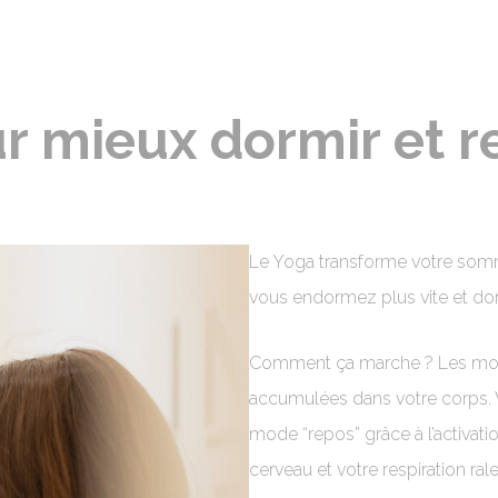
r mieux dormir et r
Le Yoga transforme votre somme
vous endormez plus vite et d
Comment ça marche ? Les mouv
accumulées dans votre corps.
mode “repos” grâce à l’activati
cerveau et votre respiration ra