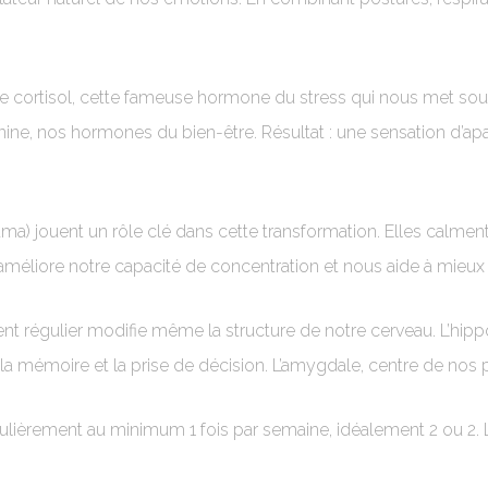
 cortisol, cette fameuse hormone du stress qui nous met sous te
ne, nos hormones du bien-être. Résultat : une sensation d’apai
ama) jouent un rôle clé dans cette transformation. Elles calme
le, améliore notre capacité de concentration et nous aide à mieu
t régulier modifie même la structure de notre cerveau. L’hipp
a mémoire et la prise de décision. L’amygdale, centre de nos p
régulièrement au minimum 1 fois par semaine, idéalement 2 ou 2